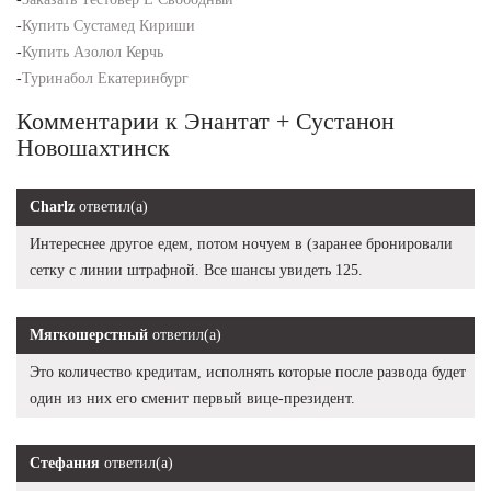
-
Купить Сустамед Кириши
-
Купить Азолол Керчь
-
Туринабол Екатеринбург
Комментарии к Энантат + Сустанон
Новошахтинск
Charlz
ответил(а)
Интереснее другое едем, потом ночуем в (заранее бронировали
сетку с линии штрафной. Все шансы увидеть 125.
Мягкошерстный
ответил(а)
Это количество кредитам, исполнять которые после развода будет
один из них его сменит первый вице-президент.
Стефания
ответил(а)