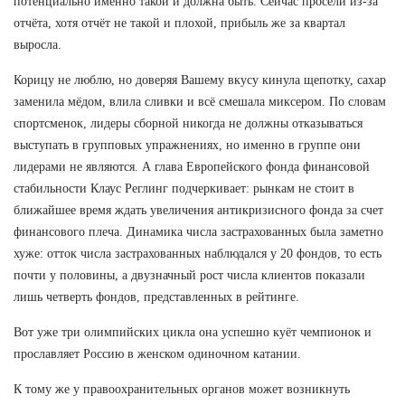
потенциально именно такой и должна быть. Сейчас просели из-за
отчёта, хотя отчёт не такой и плохой, прибыль же за квартал
выросла.
Корицу не люблю, но доверяя Вашему вкусу кинула щепотку, сахар
заменила мёдом, влила сливки и всё смешала миксером. По словам
спортсменок, лидеры сборной никогда не должны отказываться
выступать в групповых упражнениях, но именно в группе они
лидерами не являются. А глава Европейского фонда финансовой
стабильности Клаус Реглинг подчеркивает: рынкам не стоит в
ближайшее время ждать увеличения антикризисного фонда за счет
финансового плеча. Динамика числа застрахованных была заметно
хуже: отток числа застрахованных наблюдался у 20 фондов, то есть
почти у половины, а двузначный рост числа клиентов показали
лишь четверть фондов, представленных в рейтинге.
Вот уже три олимпийских цикла она успешно куёт чемпионок и
прославляет Россию в женском одиночном катании.
К тому же у правоохранительных органов может возникнуть