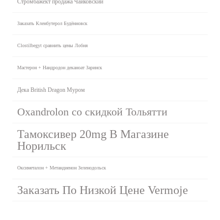
Стромбажект продажа Чайковский
Заказать Кленбутерол Будённовск
Clostilbegyt сравнить цены Лобня
Мастерон + Нандродон деканоат Заринск
Дека British Dragon Муром
Oxandrolon со скидкой Тольятти
Тамоксивер 20mg В Магазине
Норильск
Оксиметалон + Метандиенон Зеленодольск
Заказать По Низкой Цене Vermoje