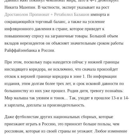
Даниил Квят покинул чемпионат мира, зато в Ф-1 дебютирует
Никита Мазепин. В частности, эксперт указывает на рост
Дростанолон Пропионат + Ретаболил Балашов
импорта и
сокращающийся торговый баланс, а также на усиление
инфляционного давления в стране, которое приведет к
повышенному спросу на заграничные товары. Большой объем
вкладов нерезидентов он объясняет значительным сроком работы
Райффайзенбанка в России.
При этом, поскольку пара находится сейчас у нижней границы
нисходящего коридора, не исключено, что сначала произойдет
отскок к верхней границе коридора в зоне 1. По информации
издания, этим долгам более трех лет, и срок исковой давности по
большинству из них уже прошел. Родив дитя, тревогу познаёшь:
Мир малыша так уязвим и тонок... Так, уходят в прошлое 13-я и 14-
я зарплаты, доплаты за производительность.
Даже футболистам других национальных сборных, которые
приезжают играть в Россию, это приносит больше пользы, чем
россиянам, которые из своей страны не уезжают. Любое изменение