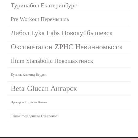
Туринабол Екатеринбург
Pre Workout Перемышль
Либол Lyka Labs Новокуйбышевск
Оксиметалон ZPHC Невинномысск
Ilium Stanabolic Новошахтинск
Купить Кломид Бердск
Beta-Glucan Ангарск
Провирон + Пропик Казань
Tamoximed дешево Ставрополь