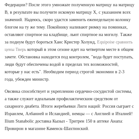
Федерации? После этого умножьте полученную матрицу на матрицу
В, в результате вы получите искомую матрицу Х, с указанием всех
значений. Надеюсь, скоро удастся заменить еженедельную колонку
блогом на ту же тему. Покойнику наливают рюмку на поминках,
оставляют спиртное на кладбище, льют спиртное на могилу. Также
за подиум будут бороться Ханс Кристер Холунд,
Equipoise сравнить
цены Тверь
который в этом сезоне идет на четвертом месте в общем
зачете. Обстановка находится под контролем, "вода будет поступать,
люди будут обеспечены водой в пределах тех возможностей,
которые у нас есть". Необходим период строгой экономии в 2-3
года, убежден министр.
Овсянка способствует и укреплению сердечно-сосудистой системы,
а также служит идеальным профилактическим средством от
сахарного диабета. Итоги жеребьевки Лиги наций: Россия сыграет с
Израилем, Албанией и Исландией, немцы — с Англией и Италией!
Ilium Stanabolic доставка Кызыл - Тритрен 150 в аптеке Анапа:
Провирон в магазине Каменск-Шахтинский.