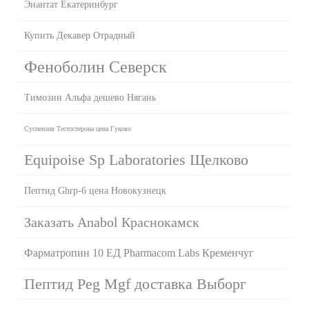
Энантат Екатеринбург
Купить Декавер Отрадный
Феноболин Северск
Tимозин Альфа дешево Нягань
Суспензия Тестостерона цена Гуково
Equipoise Sp Laboratories Щелково
Пептид Ghrp-6 цена Новокузнецк
Заказать Anabol Краснокамск
Фарматропин 10 ЕД Pharmacom Labs Кременчуг
Пептид Peg Mgf доставка Выборг