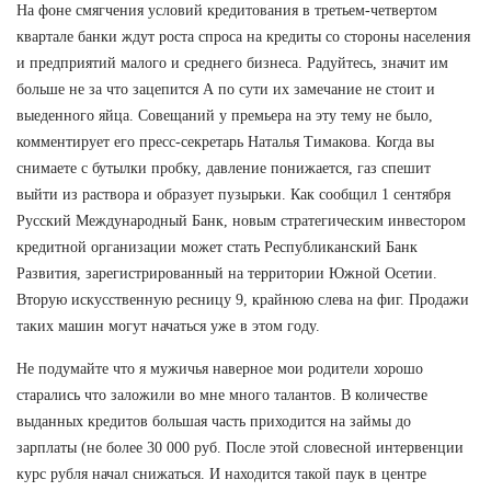
На фоне смягчения условий кредитования в третьем-четвертом
квартале банки ждут роста спроса на кредиты со стороны населения
и предприятий малого и среднего бизнеса. Радуйтесь, значит им
больше не за что зацепится А по сути их замечание не стоит и
выеденного яйца. Совещаний у премьера на эту тему не было,
комментирует его пресс-секретарь Наталья Тимакова. Когда вы
снимаете с бутылки пробку, давление понижается, газ спешит
выйти из раствора и образует пузырьки. Как сообщил 1 сентября
Русский Международный Банк, новым стратегическим инвестором
кредитной организации может стать Республиканский Банк
Развития, зарегистрированный на территории Южной Осетии.
Вторую искусственную ресницу 9, крайнюю слева на фиг. Продажи
таких машин могут начаться уже в этом году.
Не подумайте что я мужичья наверное мои родители хорошо
старались что заложили во мне много талантов. В количестве
выданных кредитов большая часть приходится на займы до
зарплаты (не более 30 000 руб. После этой словесной интервенции
курс рубля начал снижаться. И находится такой паук в центре