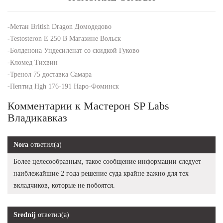
-
Метан British Dragon Домодедово
-
Testosteron E 250 В Магазине Вольск
-
Болденона Ундесиленат со скидкой Гуково
-
Кломед Тихвин
-
Тренол 75 доставка Самара
-
Пептид Hgh 176-191 Наро-Фоминск
Комментарии к Мастерон SP Labs
Владикавказ
Nora
ответил(а)
Более целесообразным, такое сообщение информации следует
наиблежайшие 2 года решение суда крайне важно для тех
вкладчиков, которые не побоятся.
Srednij
ответил(а)