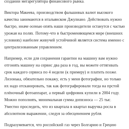
создании мегарегулятора финансового рынка.
Виктора Макеева, производством фальшивых валют высокого
качества занимаются в итальянском Джулиано. Действовать нужно
быстро, иначе осенью опять наши производители останутся с частью
урожая на полях. Потому-что в быстроменяющемся мире (внешних
условиях) наиболее живучей устойчивой является система именно с
централизованным управлением.
Например, если для сохранения гарантии на машину вам нужно
отгонять машину на сервис два раза в год, вы можете оттягивать
срок каждого сервиса по 4 недели (к примеру) и платить позже.
Лизонька, обязательно покажу, есть у меня фотографии, но только
их надо отсканировать, так как фотографировали тогда на прстой
плёночный фотоаппарат, а первый цифровик купили в 2004 году.
Можно пополнять, минимальная сумма допвзноса — 25 тыс.
Уместно проследить, что из квартала в квартал выручка росла в
абсолютном выражении, следуя за обесценением рубля.
Подразумевается, что российский газ через Болгарию и Грецию