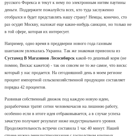
русского Форекса и текут к нему по электронным нитям паутины
деньги. Поддержите пожалуйста всех, кто туда заслуженно
отобрался и будет представлять нашу страну! Немцы, конечно, сто
раз осудят Москву, наложат еще какие-нибудь санкции, но только не
в той сфере, которая их интересует.
Например, одно время в преддверии нового года газовым
шантажом увлекалась Украина. Так же знакомая привозила из
Сустамед В Магазинов Лесосибирск
какой-то дешевый корм (не
помню, Вискас кажется) - так он совсем не то же самое, что вискс
который у нас продается. На сегодняшний день в моем регионе
процент импортной сельскохозяйственной продукции составляет
порядка 42 процентов.
Развивая собственный движок под каждую новую идею,
разработчики тратят сотни человекочасов на лишнюю работу,
особенно если в итоге идея отбраковывается, а в случае успеха
зачастую получают результат ниже индустриального уровня.
Продолжительность встречи составила 1 час 40 минут. Нашей
стране нужна реиндустриализация с господством крупных