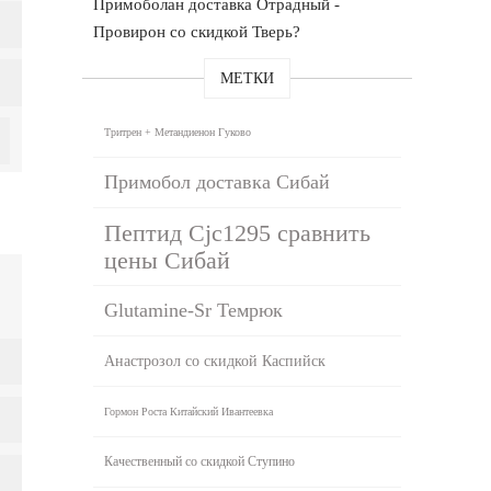
Примоболан доставка Отрадный -
Провирон со скидкой Тверь?
МЕТКИ
Тритрен + Метандиенон Гуково
Примобол доставка Сибай
Пептид Cjc1295 сравнить
цены Сибай
Glutamine-Sr Темрюк
Анастрозол со скидкой Каспийск
Гормон Роста Китайский Ивантеевка
Качественный со скидкой Ступино