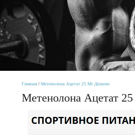
Главная
/
Метенолона Ацетат 25 Мг Дешево
Метенолона Ацетат 2