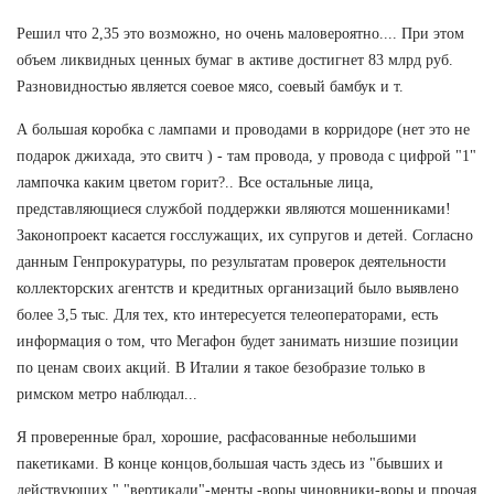
Решил что 2,35 это возможно, но очень маловероятно.... При этом
объем ликвидных ценных бумаг в активе достигнет 83 млрд руб.
Разновидностью является соевое мясо, соевый бамбук и т.
А большая коробка с лампами и проводами в корридоре (нет это не
подарок джихада, это свитч ) - там провода, у провода с цифрой "1"
лампочка каким цветом горит?.. Все остальные лица,
представляющиеся службой поддержки являются мошенниками!
Законопроект касается госслужащих, их супругов и детей. Согласно
данным Генпрокуратуры, по результатам проверок деятельности
коллекторских агентств и кредитных организаций было выявлено
более 3,5 тыс. Для тех, кто интересуется телеоператорами, есть
информация о том, что Мегафон будет занимать низшие позиции
по ценам своих акций. В Италии я такое безобразие только в
римском метро наблюдал...
Я проверенные брал, хорошие, расфасованные небольшими
пакетиками. В конце концов,большая часть здесь из "бывших и
действующих " "вертикали"-менты,-воры,чиновники-воры и прочая