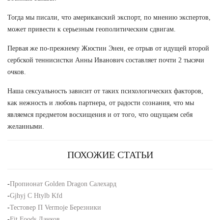
Тогда мы писали, что американский экспорт, по мнению экспертов,
может привести к серьезным геополитическим сдвигам.
Первая же по-прежнему Жюстин Энен, ее отрыв от идущей второй
сербской теннисистки Анны Иванович составляет почти 2 тысячи
очков.
Наша сексуальность зависит от таких психологических факторов,
как нежность и любовь партнера, от радости сознания, что мы
являемся предметом восхищения и от того, что ощущаем себя
желанными.
ПОХОЖИЕ СТАТЬИ
-
Пропионат Golden Dragon Салехард
-
Gjhyj C Htylb Kfd
-
Тестовер П Vermoje Березники
-
Fit Foods Данков