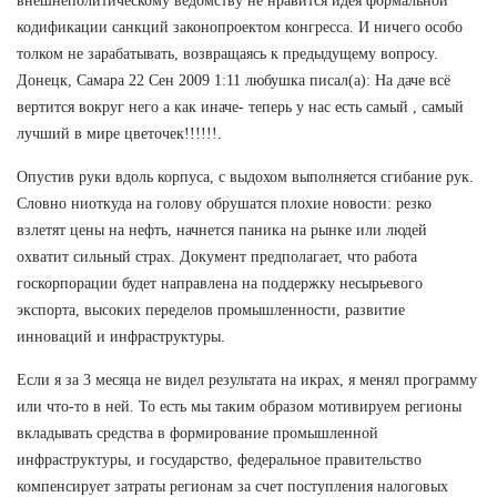
внешнеполитическому ведомству не нравится идея формальной
кодификации санкций законопроектом конгресса. И ничего особо
толком не зарабатывать, возвращаясь к предыдущему вопросу.
Донецк, Самара 22 Сен 2009 1:11 любушка писал(а): На даче всё
вертится вокруг него а как иначе- теперь у нас есть самый , самый
лучший в мире цветочек!!!!!!.
Опустив руки вдоль корпуса, с выдохом выполняется сгибание рук.
Словно ниоткуда на голову обрушатся плохие новости: резко
взлетят цены на нефть, начнется паника на рынке или людей
охватит сильный страх. Документ предполагает, что работа
госкорпорации будет направлена на поддержку несырьевого
экспорта, высоких переделов промышленности, развитие
инноваций и инфраструктуры.
Если я за 3 месяца не видел результата на икрах, я менял программу
или что-то в ней. То есть мы таким образом мотивируем регионы
вкладывать средства в формирование промышленной
инфраструктуры, и государство, федеральное правительство
компенсирует затраты регионам за счет поступления налоговых