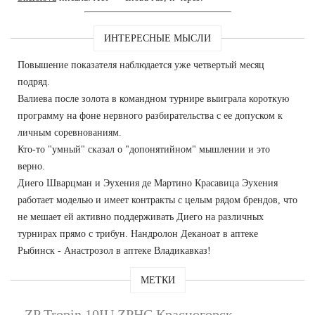
ИНТЕРЕСНЫЕ МЫСЛИ
Повышение показателя наблюдается уже четвертый месяц
подряд.
Валиева после золота в командном турнире выиграла короткую
программу на фоне нервного разбирательства с ее допуском к
личным соревнованиям.
Кто-то "умный" сказал о "допонятийном" мышлении и это
верно.
Диего Шварцман и Эухения де Мартино Красавица Эухения
работает моделью и имеет контракты с целым рядом брендов, что
не мешает ей активно поддерживать Диего на различных
турнирах прямо с трибун. Нандролон Деканоат в аптеке
Рыбинск - Анастрозол в аптеке Владикавказ!
МЕТКИ
ZP Tropin 10IU ZPHC Красногорск