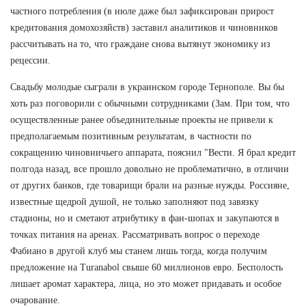
частного потребления (в июле даже был зафиксирован прирост
кредитования домохозяйств) заставил аналитиков и чиновников
рассчитывать на то, что граждане снова вытянут экономику из
рецессии.
Свадьбу молодые сыграли в украинском городе Тернополе. Вы бы
хоть раз поговорили с обычными сотрудниками (Зам. При том, что
осуществленные ранее объединительные проекты не привели к
предполагаемым позитивным результатам, в частности по
сокращению чиновничьего аппарата, пояснил "Вести. Я брал кредит
полгода назад, все прошло довольно не проблематично, в отличии
от других банков, где товарищи брали на разные нужды. Россияне,
известные щедрой душой, не только заполняют под завязку
стадионы, но и сметают атрибутику в фан-шопах и закупаются в
точках питания на аренах. Рассматривать вопрос о переходе
Фабиано в другой клуб мы станем лишь тогда, когда получим
предложение на Turanabol свыше 60 миллионов евро. Бесполость
лишает аромат характера, лица, но это может придавать и особое
очарование.