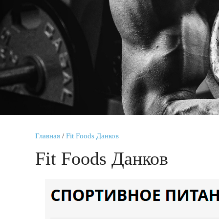
Главная
/
Fit Foods Данков
Fit Foods Данков