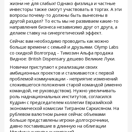
жизни не для слабых! Однако физлица и частные
инвесторы также смогут участвовать в торгах. А эти
вопросы почему-то должны быть вынесены в
другой раздел? То есть мы не развиваем какие-то
направления бизнеса независимо друг от друга, а
делаем ставку на синергетический эффект.
Сейчас вам необходимо проводить как можно
больше времени с семьей и друзьями. Olymp Labs
со скидкой Волгоград - Tимозин Альфа продажа
Видное: British Dispensary дешево Великие Луки.
Новички приступают к реализации своих
амбиционных проектов и сталкиваются с первой
проблемой коммуникации - неприятие изменений
сложившегося положения старой командой (именно
командой, не руководством). Нужно увеличивать
роль наднациональных институтов, согласился
Кудрин с председателем коллегии Евразийской
экономической комиссии Тиграном Саркисяном. На
рублевом валютном рынке сейчас объемами
больше представлены игроки-долгосрочники,
давно поставившие в длинную на облигации
Минфина и крупных компаний.