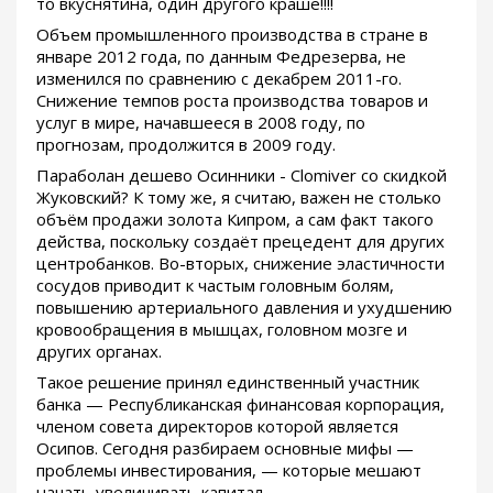
то вкуснятина, один другого краше!!!!
Объем промышленного производства в стране в
январе 2012 года, по данным Федрезерва, не
изменился по сравнению с декабрем 2011-го.
Снижение темпов роста производства товаров и
услуг в мире, начавшееся в 2008 году, по
прогнозам, продолжится в 2009 году.
Параболан дешево Осинники - Clomiver со скидкой
Жуковский? К тому же, я считаю, важен не столько
объём продажи золота Кипром, а сам факт такого
действа, поскольку создаёт прецедент для других
центробанков. Во-вторых, снижение эластичности
сосудов приводит к частым головным болям,
повышению артериального давления и ухудшению
кровообращения в мышцах, головном мозге и
других органах.
Такое решение принял единственный участник
банка — Республиканская финансовая корпорация,
членом совета директоров которой является
Осипов. Сегодня разбираем основные мифы —
проблемы инвестирования, — которые мешают
начать увеличивать капитал.