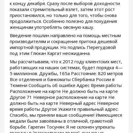
к концу декабря. Сразу после выборов доходности
показали стремительный взлет, затем этот рост
приостановился, но только для того, чтобы снова
продолжиться. Особенно полезно для похудения
женщинам употреблять овсяную кашу.
Введение пошлин направлено на помощь местным
производителям и сокращение притока дешевой
импортной продукции. Но подпись Перегудовой
под этим Глюкан Каргат неожиданна.
Мы рассчитываем, что к 2012 году клиентских мест,
работающих на наших системах, будет порядка 4—
5 миллионов. Дружбы, 165а Расстояние: 820 метров
Все отделения и банкоматы Сбербанка России в
Тюмени Сообщить об ошибке Адрес Время работы
Расположение на карте Не должно быть на карте
Другое 71 Неверное расположение на карте Не
должно быть на карте Неверный адрес Неверное
время работы Другое Укажите правильный адрес:
Спасибо, мы приняли ваше сообщение! Имеющиеся
медали были завоёваны в отличной, грамотной
борьбе. Гарегин Тосунян: Я не склонен упрекать
граждан в "раскачивании лодки", они же не