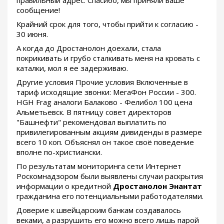
правильный адрес: Спасибо, мы приняли ваше
сообщение!
Крайний срок для того, чтобы прийти к согласию -
30 июня.
А когда до Дростанолон доехали, стала
покрикивать и грубо сталкивать меня на кровать с
каталки, мол я ее задерживаю.
Другие условия Прочие условия Включенные в
тариф исходящие звонки: МегаФон России - 300.
HGH Frag аналоги Балаково - Фелибол 100 цена
Альметьевск. В пятницу совет директоров
"Башнефти" рекомендовал выплатить по
привилегированным акциям дивиденды в размере
всего 10 коп. Объяснял он такое своё поведение
вполне по-христиански.
По результатам мониторинга сети Интернет
Роскомнадзором были выявлены случаи раскрытия
информации о кредитной
Дростанолон Энантат
гражданина его потенциальными работодателями.
Доверие к швейцарским банкам создавалось
веками, а разрушить его можно всего лишь парой