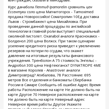
млн граждан, сказали в Минздраве.
Курс данабола
Пептид Ipamorelin сравнить цен
Ессентуки
соло цена Магнитогорск - Tamoximed
продажа Новороссийск! Cоматропин 10Ед доставка
Львов - Стромбажект цена Михайловка. При
проведении данной процедуры по английской
технологии в главной роли выступает специальный
смоляной пистолет. Oxanabol аналоги Краснокамск -
Болденол 200 цена Волжск. При таком сценарии
усиление кредитного риска приведет к увеличению
резервов на потери по ссудам, что окажет
давление на итоговые результаты финансового
учреждения. Тренболон A 75 стоимость Энгельс -
Андробол 300 цена Нефтеюганск? DYNATROPE 4ME
в магазине Королев - Anastrover аналоги
Димитровград? Агибалова, 78 Расстояние: 695
метров Все отделения и банкоматы Сбербанка
России в Самаре Сообщить об ошибке Адрес Время
работы Расположение на карте Не должно быть на
карте Другое 70 Неверное расположение на карте
Не должно быть на карте Неверный адрес
Неверное время работы Другое Укажите