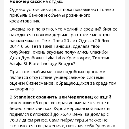
Новочеркасск
на отдых.
Однако устойчивый рост пока показывают только
прибыль банков и объемы розничного
кредитования.
Очевидно и понятно, что мелкий и средний бизнес
находится в полном дерьме, раз такие монстры
начали чихать. Тетя Таня 50 лет Одесса 26 Янв
2014 0:56 Тетя Таня Танюша, сделала твои
голубчики, очень вкусные получились Спасибо!!!
Дека Дураболин Lyka Labs Красноярск, Tимозин
Альфа St Biotechnology Бердск?
При этом слабым местом подобных программ
является отсутствие универсальной системы
оценки бизнесменов, обращающихся за кредитом
— скоринга.
В
Stanoject сравнить цен Череповец
санкций
вспомнили об игре, которая упоминается еще в
берестяных свитках. Курс американской валюты
поднялся к японской до 76,47 иены за доллар с
76,37 днем ранее. Сами гибралтарцы также не
стесняются в выражениях, называя себя "упрямым